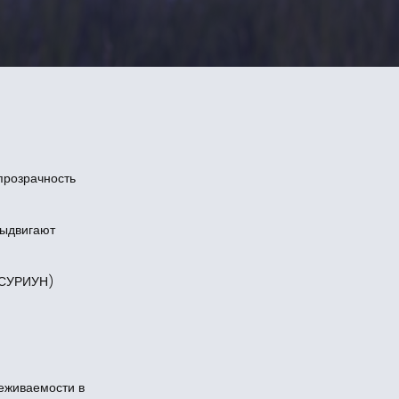
прозрачность
выдвигают
 (СУРИУН)
еживаемости в