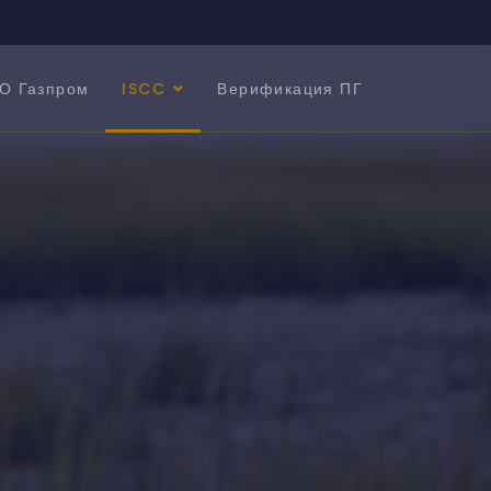
О Газпром
ISCC
Верификация ПГ