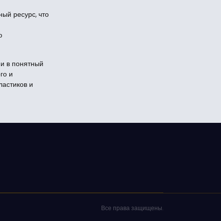
ый ресурс, что
ю
и в понятный
го и
ластиков и
Все права защищены.