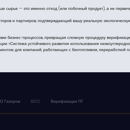
е сырье — это именно отход (или побочный продукт), а не первичн
сторов и партнеров, подтверждающий вашу реальную экологическу
вки бизнес-процессов, превращая сложную процедуру верификаци
ии «Система устойчивого развития использования низкоуглеродно
ентом для компаний, работающих с биотопливом, переработкой п
О Газпром
ISCC
Верификация ПГ