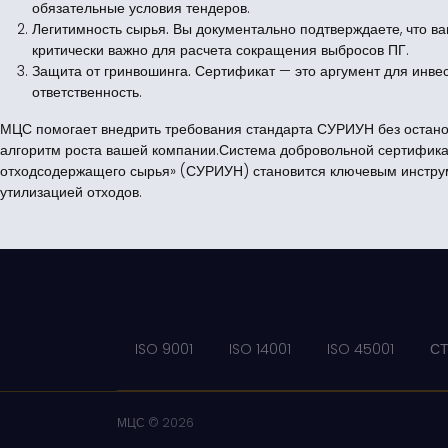
обязательные условия тендеров.
Легитимность сырья.
Вы документально подтверждаете, что ваш
критически важно для расчета сокращения выбросов ПГ.
Защита от гринвошинга.
Сертификат — это аргумент для инве
ответственность.
МЦС помогает внедрить требования стандарта СУРИУН без остано
алгоритм роста вашей компании.Система добровольной сертификац
отходсодержащего сырья» (СУРИУН) становится ключевым инструм
утилизацией отходов.
ISO 9001
ISO 14001
ISO 45001
СТ
МЦС © 2026